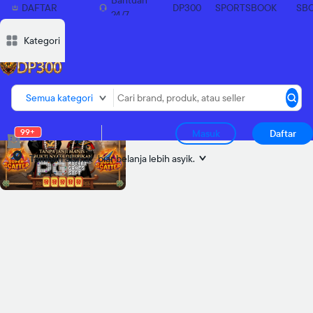
Bantuan
DAFTAR
DP300
SPORTSBOOK
SB
24/7
SEKARANG
Deskripsi
Deskripsi
Ulasan
Ulasan
Diskusi
Diskusi
Rekomendasi
Rekomendasi
Laporkan p
Laporkan p
Kategori
Semua kategori
99+
Masuk
Daftar
Tambah alamat
biar belanja lebih asyik.