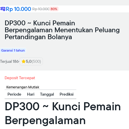
Rp 10.000
Rp 10.000
80%
DP300 ~ Kunci Pemain
Berpengalaman Menentukan Peluang
Pertandingan Bolanya
Garansi 1 tahun
Terjual 186
5,0
(500)
Deposit Tercepat
Kemenangan Mutlak
Periode
Hari
Tanggal
Prediksi
DP300 ~ Kunci Pemain
Berpengalaman